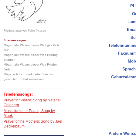
PL
Or
Lan
Emai
Friedenstaube von Pablo Picasso
Be
Friedenssegen
Telefonnumme
Mögen alle Wesen dieser Welt glücklich
sein.
Faxnumm
Mögen alle Wesen dieser Welt Heilung
erfahren.
Mob
Mögen alle Wesen dieser Welt Frieden
Sprach
finden.
Möge sich Licht und Liebe über den
Geburtsdatu
gesamten Erdball erstrecken.
Friedenssongs:
Prayer for Peace; Song by Natanel
Goldberg
Music for inner Peace; Song by
Maok
Prayer of the Mothers; Song by Jael
Deckelbaum
Andere Wünsc