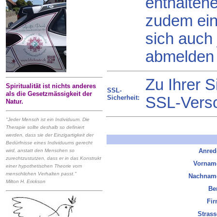
enthaltene
zudem ein
sich auch
abmelden
Zu Ihrer 
Spiritualität ist nichts anderes
SSL-
als die Gesetzmässigkeit der
Sicherheit:
SSL-Versc
Natur.
"Jeder Mensch ist ein Individuum. Die
Therapie sollte deshalb so definiert
werden, dass sie der Einzigartigkeit der
Bedürfnisse eines Individuums gerecht
Anred
wird, anstatt den Menschen so
zurechtzustutzen, dass er in das Konstrukt
Vornam
einer hypothetischen Theorie vom
menschlichen Verhalten passt."
Nachnam
Milton H. Erickson
Be
Fi
Strass