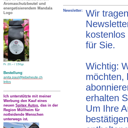
Aromaschutzbeutel und
energetisierendem Mandala
Newsletter:
Wir trage
Logo
Newsletter
kostenlos 
für Sie.
Wichtig: 
Fr. 20.-- / 150gr.
Bestellung
:
möchten, k
anita.paul@lebeheute.ch
Infos
abonniere
erhalten S
Ich unterstützte mit meiner
Werbung den Kauf eines
neuen
Spitex Autos
, das in der
Um Ihre A
Region Müllheim für
notleidende Menschen
bestätigen
unterwegs ist.