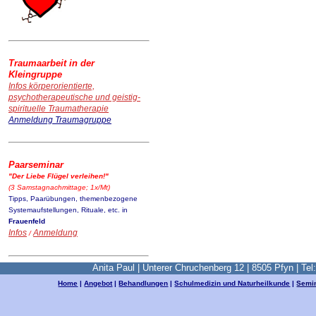
Traumaarbeit in der
Kleingruppe
Infos
körperorientierte,
psychotherapeutische und geistig-
spirituelle Traumatherapie
Anmeldung Traumagruppe
Paarseminar
"Der Liebe Flügel verleihen!"
(3 Samstagnachmittage; 1x/Mt)
Tipps, Paarübungen, themenbezogene
Systemaufstellungen, Rituale, etc. in
Frauenfeld
Infos
Anmeldung
/
Anita Paul | Unterer Chruchenberg 12 | 8505 Pfyn | Tel
Home
|
Angebot
|
Behandlungen
|
Schulmedizin und Naturheilkunde
|
Semi