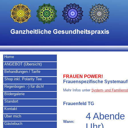
Home
ANGEBOT (Übersicht)
Behandlungen / Tarife
FRAUEN POWER!
Shop inkl. Polarity Tee
Frauenspezifische Systemauf
Regenbogen :-) für dich!
Mehr Infos unter
System- und Familienst
Bildergalerie
Standort
Frauenfeld TG
Kontakt
4 Abende 
Über mich
Wann:
Gästebuch
Uhr)