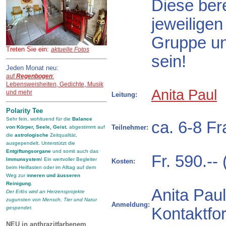
Diese bere
jeweilige
Gruppe un
Treten Sie ein:
aktuelle Fotos
sein!
Jeden Monat neu:
auf
Regenbogen
:
Lebensweisheiten, Gedichte, Musik
Anita Paul
und mehr
Leitung:
Polarity Tee
Sehr fein, wohltuend für die
Balance
ca. 6-8 F
Teilnehmer:
von Körper, Seele, Geist
, abgestimmt auf
die
astrologische
Zeitqualität,
ausgependelt. Unterstützt die
Entgiftungsorgane
und somit auch das
Fr. 590.--
Immunsystem
! Ein wertvoller Begleiter
Kosten:
beim Heilfasten oder im Alltag auf dem
Weg zur i
nneren und äusseren
Reinigung
.
Anita Paul
Der Erlös wird an Herzensprojekte
zugunsten von Mensch, Tier und Natur
Anmeldung:
Kontaktfo
gespendet.
NEU in anthrazitfarbenem