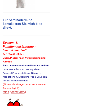
Für Seminartermine
kontaktieren Sie mich bitte
direkt.
System- &
Familienaufstellungen
"sein & werden"
Je 1 Tag (2x/Jahr)
Daten/Plätze: nach Vereinbarung und
Anfrage
Sich dem unsichtbaren Drachen stellen
:
professionell und achtsam geleitet,
"verdeckt" aufgestellt, mit Ritualen,
Meditationen, Musik und Yoga Übungen
für alle Teilnehmenden
(Einzelaufstellungen jederzeit in meiner
Praxis möglich)
Infos
Anmeldung
/