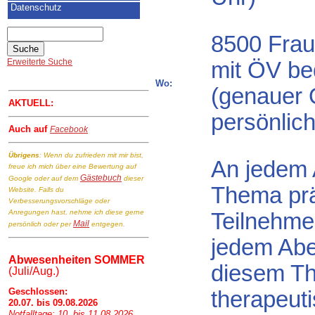
Datenschutz
8500 Frau
Erweiterte Suche
mit ÖV be
Wo:
(genauer 
AKTUELL:
persönlich
Auch auf
Facebook
Übrigens
: Wenn du zufrieden mit mir bist,
An jedem 
freue ich mich über eine Bewertung auf
Gästebuch
Google oder auf dem
dieser
Thema präs
Website. Falls du
Verbesserungsvorschläge oder
Anregungen hast, nehme ich diese gerne
Teilnehme
Mail
persönlich oder per
entgegen.
jedem Abe
Abwesenheiten SOMMER
diesem Th
(Juli/Aug.)
Geschlossen:
therapeu
20.07. bis 09.08.2026
Notfalltage: 10. bis 11.08.2026